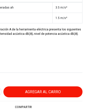
neradas ah
3.5 m/s²
1.5 m/s²
eración A de la herramienta eléctrica presenta los siguientes
ntensidad acústica dB(A); nivel de potencia acústica dB(A).
COMPARTIR