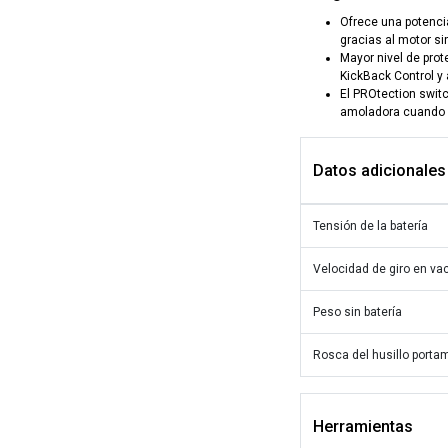
Ofrece una potenci
gracias al motor si
Mayor nivel de prot
KickBack Control y 
El PROtection switc
amoladora cuando s
Datos adicionales
Tensión de la batería
Velocidad de giro en va
Peso sin batería
Rosca del husillo porta
Herramientas