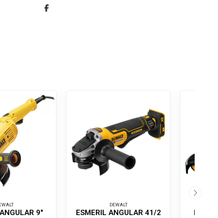
EWALT
DEWALT
 ANGULAR 9"
ESMERIL ANGULAR 41/2
ESMER