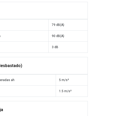
79 dB(A)
a
90 dB(A)
3 dB
(desbastado)
neradas ah
5 m/s²
1.5 m/s²
ja