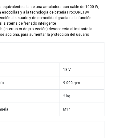
a equivalente a la de una amoladora con cable de 1000 W,
n escobillas y a la tecnología de batería ProCORE18V
ección al usuario y de comodidad gracias a la función
al sistema de frenado inteligente
h (interruptor de protección) desconecta al instante la
e acciona, para aumentar la protección del usuario
18 V
cío
9.000 rpm
2 kg
muela
M14