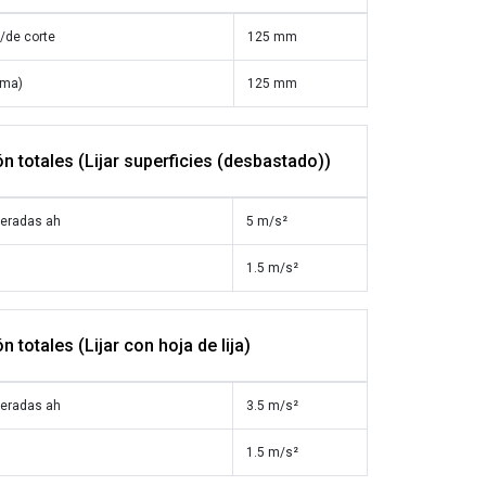
/de corte
125 mm
oma)
125 mm
ón totales (Lijar superficies (desbastado))
neradas ah
5 m/s²
1.5 m/s²
n totales (Lijar con hoja de lija)
neradas ah
3.5 m/s²
1.5 m/s²