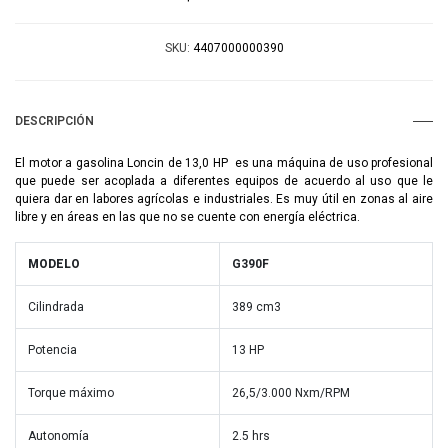
SKU:
4407000000390
DESCRIPCIÓN
El motor a gasolina Loncin de 13,0 HP es una máquina de uso profesional
que puede ser acoplada a diferentes equipos de acuerdo al uso que le
quiera dar en labores agrícolas e industriales. Es muy útil en zonas al aire
libre y en áreas en las que no se cuente con energía eléctrica.
MODELO
G390F
Cilindrada
389 cm3
Potencia
13 HP
Torque máximo
26,5/3.000 Nxm/RPM
Autonomía
2.5 hrs