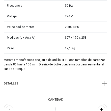
Frecuencia
50 Hz
Voltaje
220 V
Velocidad de motor
2.800 RPM
Medidas (L x An x Al)
307 x 170 x 258
Peso
17,1 Kg
Motores monofásicos tipo jaula de ardilla TEFC con tamaños de carcazas
desde 80 hasta 100 mm. Diseño de doble condensador para aumentar el
par de arranque.
DETALLES
CANTIDAD
-
+