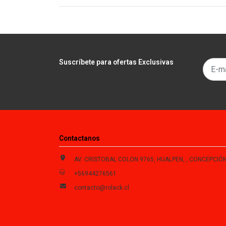
Suscríbete para ofertas Exclusivas
Contactanos
AV. CRISTOBAL COLON 9765, HUALPEN, , CONCEPCIÓN , Biobío, Chi
+56944276561
contacto@rolack.cl