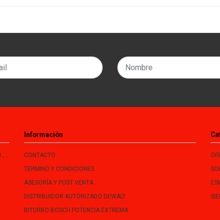
Información
Ca
le
CONTACTO
OF
TERMINO Y CONDICIONES
SO
ASESORÍA Y POST VENTA
ES
DISTRIBUIDOR AUTORIZADO DEWALT
SI
BITURBO BOSCH POTENCIA EXTREMA