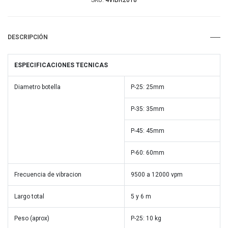
SKU:
4VIBR2018
DESCRIPCIÓN
ESPECIFICACIONES TECNICAS
Diametro botella
P-25: 25mm
P-35: 35mm
P-45: 45mm
P-60: 60mm
Frecuencia de vibracion
9500 a 12000 vpm
Largo total
5 y 6 m
Peso (aprox)
P-25: 10 kg