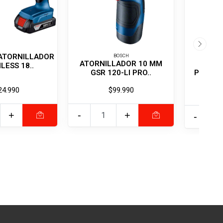
ATORNILLADOR
BOSCH
ATORNILLADOR 10 MM
LESS 18..
GSR 120-LI PRO..
PERFOR
24.990
$99.990
+
-
+
-