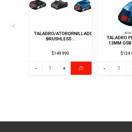
TALADRO/ATORORNILLADOR
BOSC
TALADRO P
BRUSHLESS ..
13MM GSB 1
$149.990
$124.
-
+
-