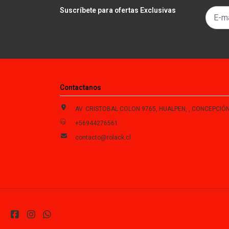
Suscríbete para ofertas Exclusivas
Contactanos
AV. CRISTOBAL COLON 9765, HUALPEN, , CONCEPCIÓN , Biobío, Chi
+56944276561
contacto@rolack.cl