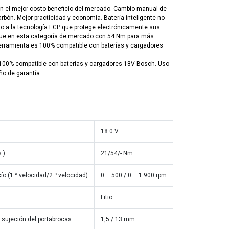
 el mejor costo beneficio del mercado. Cambio manual de
arbón. Mejor practicidad y economía. Batería inteligente no
do a la tecnología ECP que protege electrónicamente sus
que en esta categoría de mercado con 54 Nm para más
herramienta es 100% compatible con baterías y cargadores
100% compatible con baterías y cargadores 18V Bosch. Uso
ño de garantía.
18.0 V
.)
21/54/- Nm
ío (1.ª velocidad/2.ª velocidad)
0 – 500 / 0 – 1.900 rpm
Litio
sujeción del portabrocas
1,5 / 13 mm