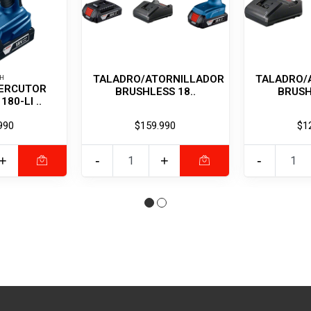
TALADRO/ATORNILLADOR
TALADRO/
H
ERCUTOR
BRUSHLESS 18..
BRUSH
80-LI ..
990
$159.990
$1
+
-
+
-