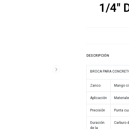
1/4"
DESCRIPCIÓN
BROCA PARA CONCRET
Zanco
Mango cil
Aplicación
Materiale
Precisión
Punta cua
Duración
Carburo d
de la