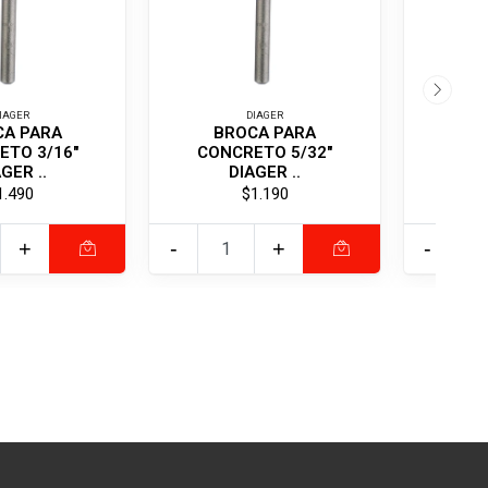
IAGER
DIAGER
CA PARA
BROCA PARA
BR
ETO 3/16"
CONCRETO 5/32"
32X1
GER ..
DIAGER ..
1.490
$1.190
+
-
+
-