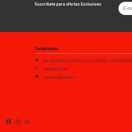
Suscríbete para ofertas Exclusivas
Contactanos
AV. CRISTOBAL COLON 9765, HUALPEN, , CONCEPCIÓN , Biobío, Chi
+56944276561
contacto@rolack.cl