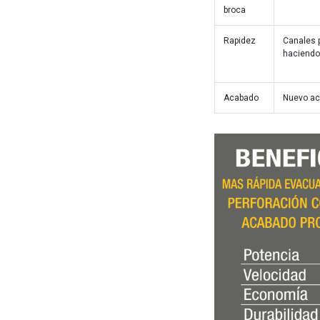
broca
Rapidez
Canales p
haciendo 
Acabado
Nuevo ac