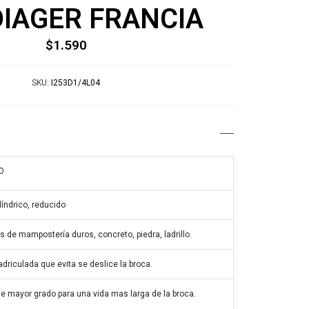
 DIAGER FRANCIA
$1.590
SKU:
I253D1/4L04
O
índrico, reducido
s de mampostería duros, concreto, piedra, ladrillo.
driculada que evita se deslice la broca.
e mayor grado para una vida mas larga de la broca.