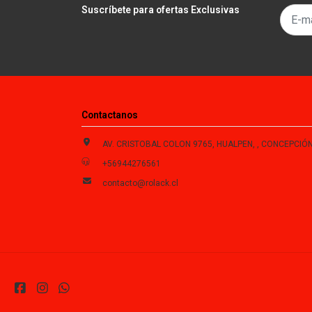
Suscríbete para ofertas Exclusivas
Contactanos
AV. CRISTOBAL COLON 9765, HUALPEN, , CONCEPCIÓN , Biobío, Chi
+56944276561
contacto@rolack.cl