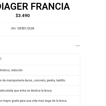
 DIAGER FRANCIA
$3.490
SKU:
I253D1/2L06
O
índrico, reducido
s de mampostería duros, concreto, piedra, ladrillo.
driculada que evita se deslice la broca.
e mayor grado para una vida mas larga de la broca.