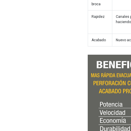
broca
Rapidez
Canales p
haciendo 
Acabado
Nuevo ac