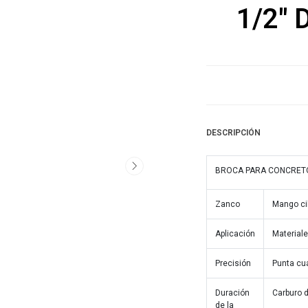
1/2"
DESCRIPCIÓN
BROCA PARA CONCRET
Zanco
Mango cil
Aplicación
Materiale
Precisión
Punta cua
Duración
Carburo d
de la