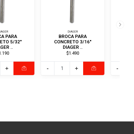
IAGER
DIAGER
CA PARA
BROCA PARA
BR
ETO 5/32"
CONCRETO 3/16"
32X1
GER ..
DIAGER ..
1.190
$1.490
+
-
+
-