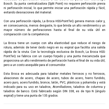
Bosch. Su punta centralizadora (Split Point) no requiere perforación previa
ni perforación inicial, lo que permite iniciar una perforación rápida y fácil,
evitando desviaciones del material.
Con una perforación rápida, La Broca HSS-PointTeQ genera menos calor y,
en consecuencia, menos desgaste, lo que brinda un alto rendimiento y un
mayor número de perforaciones hasta el final de su vida útil en
comparación con la competencia.
La Broca tiene un cuerpo con alta elasticidad que reduce el riesgo de
rotura, además de tener óxido negro en su espiral que facilita una salida
rápida de la viruta. Con la tecnología exclusiva de Bosch, La Broca HSS-
PointTeQ se fabrica con un cuerpo forjado y una punta mecanizada que
proporciona un alto rendimiento de perforación hasta el final de su vida útil,
pero a un costo asequible para el consumidor.
Esta Broca es adecuada para taladrar metales ferrosos y no ferrosos,
aleaciones de acero, chapas de acero, tubos de acero, hierro fundido,
acero puro, acero fundido, bronce, latón, PVC, plásticos y poliamida y está
indicado para su uso en taladros, Atornilladores, taladros de columna y
taladros de banco. Está fabricado según DIN 338, es de tipo N (ángulo
espiral) y tiene una punta de 135 grados.