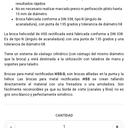
resultados rápidos
No es necesario realizar marcado previo ni perforación piloto hasta
10 mm de diámetro
Broca fabricada conforme a DIN 338, tipo N (ángulo de
acanaladura), con punta de 135 grados y tolerancia de diámetro h8
La broca helicoidal de HSS rectificada está fabricada conforme a DIN 338.
Es de tipo N (ángulo de acanaladura) con una punta de 135 grados y una
tolerancia de diámetro h8.
Tiene un sistema de vástago cilíndrico (con vástago del mismo diámetro
que la broca) y está destinada a la utilización con taladros de mano y
soportes para taladro.
Brocas para metal rectificadas
HSS
-
G
; son brocas afiladas en la punta y la
hélice. Las brocas para metal rectificadas
HSS
se crean tallando
directamente el material con una fresadora o una amoladora. Son
fácilmente reconocibles ya que su borde de corte (canales y filos) no es
gris sino blanco y perfectamente simétrico.
CANTIDAD
-
+