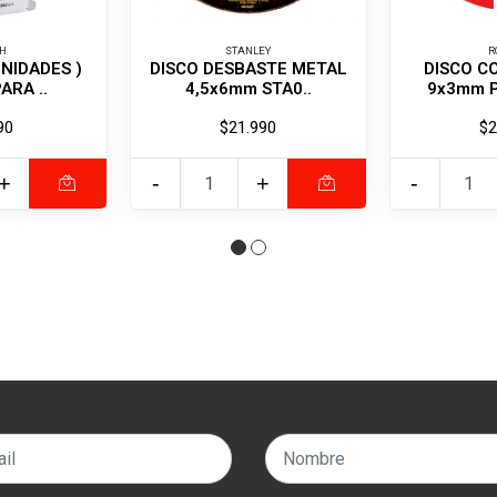
H
STANLEY
R
UNIDADES )
DISCO DESBASTE METAL
DISCO C
ARA ..
4,5x6mm STA0..
9x3mm P
90
$21.990
$2
+
-
+
-