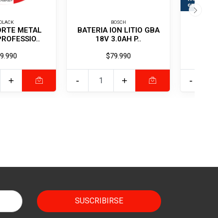
OLACK
BOSCH
ORTE METAL
BATERIA ION LITIO GBA
LIJA
ROFESSIO..
18V 3.0AH P..
META
9.990
$79.990
+
-
+
-
SUSCRIBIRSE