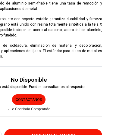
ido de aluminio semi-friable tiene una tasa de remoción y
 aplicaciones de metal.
obusto con soporte estable garantiza durabilidad y firmeza
l grano está unido con resina totalmente sintética a la tela X
posible trabajar en acero al carbono, acero dulce, aluminio,
ro fundido.
n de soldadura, eliminación de material y decoloración,
 y aplicaciones de lijado. El estándar para disco de metal es
s.
No Disponible
 está disponible. Puedes consultarnos al respecto.
CONTÁCTANOS
← o Continúa Comprando