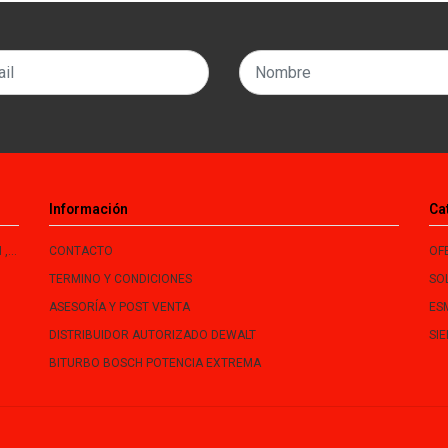
Información
Ca
le
CONTACTO
OF
TERMINO Y CONDICIONES
SO
ASESORÍA Y POST VENTA
ES
DISTRIBUIDOR AUTORIZADO DEWALT
SI
BITURBO BOSCH POTENCIA EXTREMA