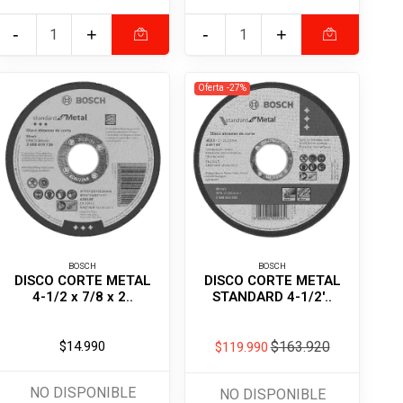
-
+
-
+
Oferta -27%
BOSCH
BOSCH
DISCO CORTE METAL
DISCO CORTE METAL
4-1/2 x 7/8 x 2..
STANDARD 4-1/2'..
$14.990
$163.920
$119.990
NO DISPONIBLE
NO DISPONIBLE