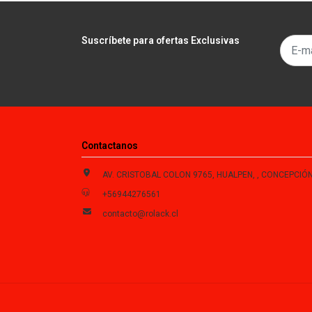
Suscríbete para ofertas Exclusivas
Contactanos
AV. CRISTOBAL COLON 9765, HUALPEN, , CONCEPCIÓN , Biobío, Chi
+56944276561
contacto@rolack.cl