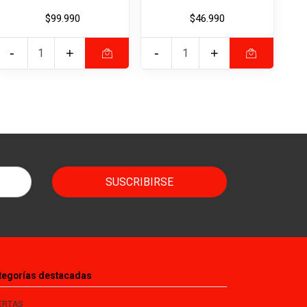
$99.990
$46.990
-
+
-
+
SUSCRIBIRSE
tegorías destacadas
ERTAS