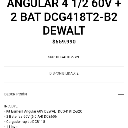
ANGULAR 4 1/2 60V +
2 BAT DCG418T2-B2
DEWALT
$659.990
SKU:
DCG418T2-B2C
DISPONIBILIDAD:
2
DESCRIPCIÓN
INCLUYE
• Kit Esmeril Angular 60V DEWALT DCG418T2-B2C
• 2 Baterías 60V (6.0 AH) DCB606
• Cargador rápido DCB118
• 1 Llave