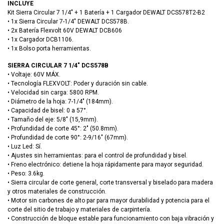
INCLUYE
Kit Sierra Circular 7 1/4″ + 1 Batería + 1 Cargador DEWALT DCS578T2-B2
• 1x Sierra Circular 7-1/4″ DEWALT DCS578B.
• 2x Batería Flexvolt 60V DEWALT DCB606
• 1x Cargador DCB1106.
• 1x Bolso porta herramientas.
SIERRA CIRCULAR 7 1/4″ DCS578B
• Voltaje: 60V MÁX.
• Tecnología FLEXVOLT: Poder y duración sin cable.
• Velocidad sin carga: 5800 RPM.
• Diámetro de la hoja: 7-1/4″ (184mm).
• Capacidad de bisel: 0 a 57°.
• Tamaño del eje: 5/8″ (15,9mm).
• Profundidad de corte 45°: 2″ (50.8mm).
• Profundidad de corte 90°: 2-9/16″ (67mm).
• Luz Led: Sí.
• Ajustes sin herramientas: para el control de profundidad y bisel.
• Freno electrónico: detiene la hoja rápidamente para mayor seguridad.
• Peso: 3.6kg.
• Sierra circular de corte general, corte transversal y biselado para madera
y otros materiales de construcción.
• Motor sin carbones de alto par para mayor durabilidad y potencia para el
corte del sitio de trabajo y materiales de carpintería.
• Construcción de bloque estable para funcionamiento con baja vibración y