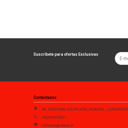
Suscríbete para ofertas Exclusivas
Contactanos
AV. CRISTOBAL COLON 9765, HUALPEN, , CONCEPCIÓN , Biobío, Chi
+56944276561
contacto@rolack.cl