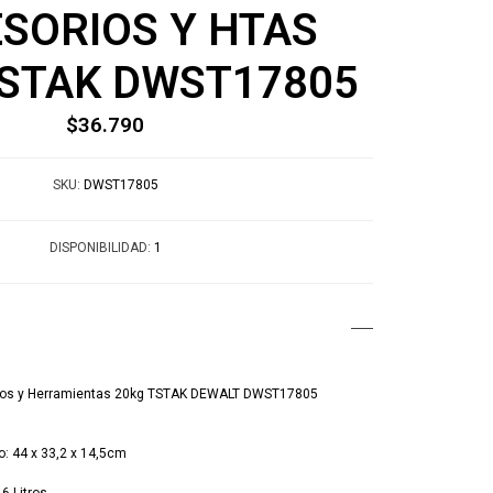
SORIOS Y HTAS
TSTAK DWST17805
$36.790
SKU:
DWST17805
DISPONIBILIDAD:
1
rios y Herramientas 20kg TSTAK DEWALT DWST17805
o: 44 x 33,2 x 14,5cm
g