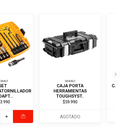
EWALT
DEWALT
SET
CAJA PORTA
CAJA AL
ATORNILLADOR
HERRAMIENTAS
C/
DAPT...
TOUGHSYST..
3.990
$59.990
+
AGOTADO