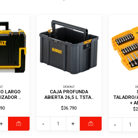
LT
DEWALT
D
GO LARGO
CAJA PROFUNDA
ZADOR ..
ABIERTA 26,5 L TSTA..
TALADRO/
+ A
990
$36.790
$2
+
-
+
-