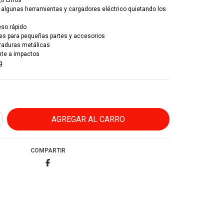
6 Litros
r algunas herramientas y cargadores eléctrico quietando los
eso rápido
les para pequeñas partes y accesorios
erraduras metálicas
nte a impactos
g
COMPARTIR