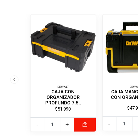
DEWALT
DEWA
CAJA CON
CAJA MAN
ORGANIZADOR
CON ORGANI
PROFUNDO 7.5..
$47.
$51.990
-
-
+