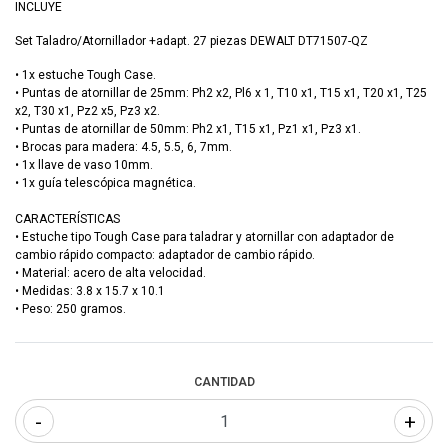
INCLUYE
Set Taladro/Atornillador +adapt. 27 piezas DEWALT DT71507-QZ
• 1x estuche Tough Case.
• Puntas de atornillar de 25mm: Ph2 x2, Pl6 x 1, T10 x1, T15 x1, T20 x1, T25
x2, T30 x1, Pz2 x5, Pz3 x2.
• Puntas de atornillar de 50mm: Ph2 x1, T15 x1, Pz1 x1, Pz3 x1.
• Brocas para madera: 4.5, 5.5, 6, 7mm.
• 1x llave de vaso 10mm.
• 1x guía telescópica magnética.
CARACTERÍSTICAS
• Estuche tipo Tough Case para taladrar y atornillar con adaptador de
cambio rápido compacto: adaptador de cambio rápido.
• Material: acero de alta velocidad.
• Medidas: 3.8 x 15.7 x 10.1
• Peso: 250 gramos.
CANTIDAD
-
+