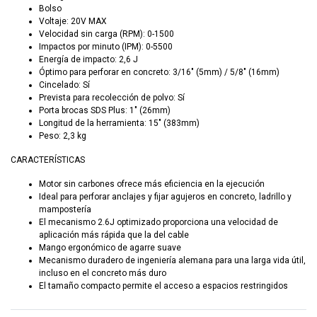
Bolso
Voltaje: 20V MAX
Velocidad sin carga (RPM): 0-1500
Impactos por minuto (IPM): 0-5500
Energía de impacto: 2,6 J
Óptimo para perforar en concreto: 3/16" (5mm) / 5/8" (16mm)
Cincelado: Sí
Prevista para recolección de polvo: Sí
Porta brocas SDS Plus: 1" (26mm)
Longitud de la herramienta: 15" (383mm)
Peso: 2,3 kg
CARACTERÍSTICAS
Motor sin carbones ofrece más eficiencia en la ejecución
Ideal para perforar anclajes y fijar agujeros en concreto, ladrillo y
mampostería
El mecanismo 2.6J optimizado proporciona una velocidad de
aplicación más rápida que la del cable
Mango ergonómico de agarre suave
Mecanismo duradero de ingeniería alemana para una larga vida útil,
incluso en el concreto más duro
El tamaño compacto permite el acceso a espacios restringidos