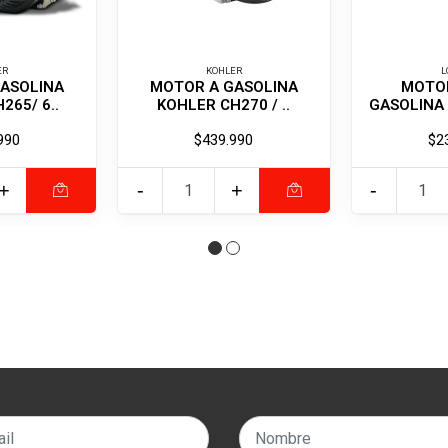
ER
KOHLER
L
ASOLINA
MOTOR A GASOLINA
MOTO
265/ 6..
KOHLER CH270 / ..
GASOLINA 3
990
$439.990
$2
+
-
+
-