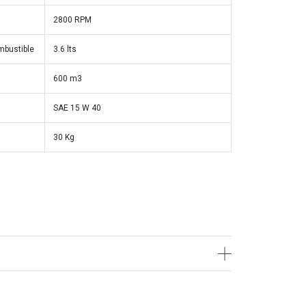
2800 RPM
mbustible
3.6 lts
600 m3
SAE 15 W 40
30 Kg