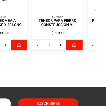
ONCIN
EMARESA
BOMBA A
TENSOR PARA FIERRO
PLACA 
" X 3" LONC..
CONSTRUCCIÓN 9..
CP 2
39.990
$59.990
+
-
+
-
SUSCRIBIRSE