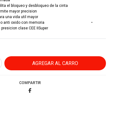
romada
lita el bloqueo y desbloqueo de la cinta
rmite mayor precision
ara una vida util mayor
ron cromado anti oxido con memoria •
presicion clase CEE IISuper
COMPARTIR