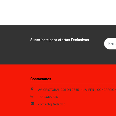
Suscríbete para ofertas Exclusivas
Contactanos
AV. CRISTOBAL COLON 9765, HUALPEN, , CONCEPCIÓN , Biobío, Chi
+56944276561
contacto@rolack.cl