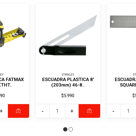
EY
STANLEY
S
CA FATMAX
ESCUADRA PLASTICA 8'
ESCUADR
XTHT..
(203mm) 46-8..
SQUARE
990
$5.990
$
+
-
+
-