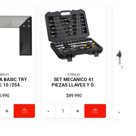
TANLEY
STANLEY
A BASIC TRY
SET MECANICO 41
RE
 10 /254..
PIEZAS LLAVES Y D..
FRES
5.990
$89.990
+
-
+
-