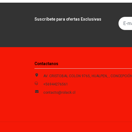
Suscríbete para ofertas Exclusivas
Contactanos
AV. CRISTOBAL COLON 9765, HUALPEN, , CONCEPCIÓN , Biobío, Chi
+56944276561
contacto@rolack.cl