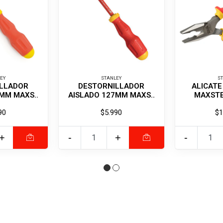
EY
STANLEY
S
LLADOR
DESTORNILLADOR
ALICATE
MM MAXS..
AISLADO 127MM MAXS..
MAXSTE
90
$5.990
$1
+
-
+
-