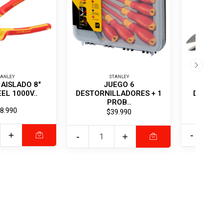
TANLEY
STANLEY
 AISLADO 8"
JUEGO 6
ALI
EL 1000V..
DESTORNILLADORES + 1
DIAGON
PROB..
8.990
$39.990
+
-
-
+