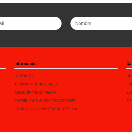
Información
Ca
le
CONTACTO
OF
TERMINO Y CONDICIONES
SO
ASESORÍA Y POST VENTA
ES
DISTRIBUIDOR AUTORIZADO DEWALT
SI
BITURBO BOSCH POTENCIA EXTREMA