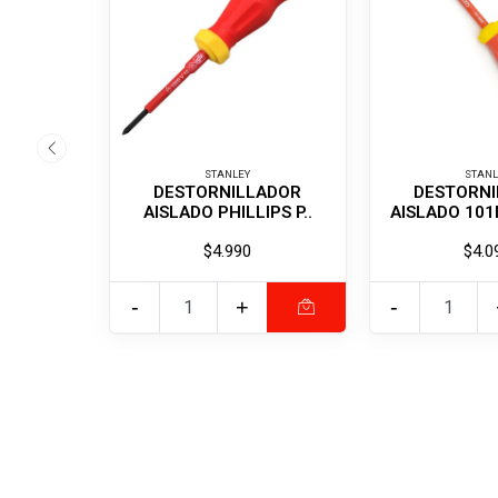
STANLEY
STANL
DESTORNILLADOR
DESTORNI
AISLADO PHILLIPS P..
AISLADO 101
$4.990
$4.0
-
+
-