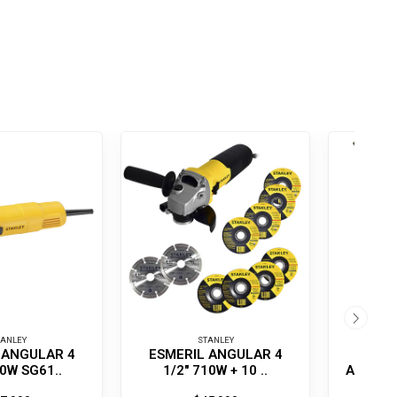
TANLEY
STANLEY
 ANGULAR 4
ESMERIL ANGULAR 4
DES
20W SG61..
1/2" 710W + 10 ..
AISLAD