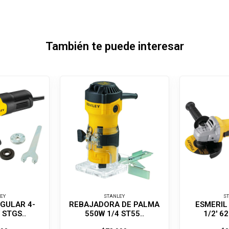
También te puede interesar
EY
STANLEY
S
GULAR 4-
REBAJADORA DE PALMA
ESMERIL
 STGS..
550W 1/4 ST55..
1/2' 6