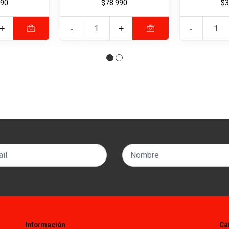
990
$78.990
$3
+
-
+
-
Información
Ca