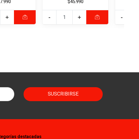
7.990
$45.990
+
-
+
-
SUSCRIBIRSE
tegorías destacadas