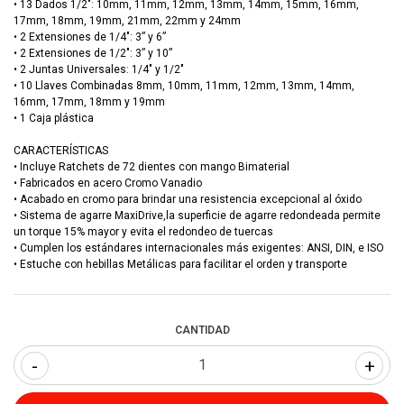
• 13 Dados 1/2": 10mm, 11mm, 12mm, 13mm, 14mm, 15mm, 16mm,
17mm, 18mm, 19mm, 21mm, 22mm y 24mm
• 2 Extensiones de 1/4": 3” y 6”
• 2 Extensiones de 1/2": 3” y 10”
• 2 Juntas Universales: 1/4" y 1/2"
• 10 Llaves Combinadas 8mm, 10mm, 11mm, 12mm, 13mm, 14mm,
16mm, 17mm, 18mm y 19mm
• 1 Caja plástica
CARACTERÍSTICAS
• Incluye Ratchets de 72 dientes con mango Bimaterial
• Fabricados en acero Cromo Vanadio
• Acabado en cromo para brindar una resistencia excepcional al óxido
• Sistema de agarre MaxiDrive,la superficie de agarre redondeada permite
un torque 15% mayor y evita el redondeo de tuercas
• Cumplen los estándares internacionales más exigentes: ANSI, DIN, e ISO
• Estuche con hebillas Metálicas para facilitar el orden y transporte
CANTIDAD
-
+