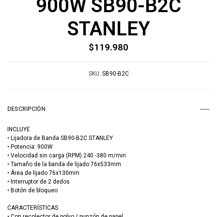
900W SB90-B2C
STANLEY
$119.980
SKU:
SB90-B2C
DESCRIPCIÓN
INCLUYE
• Lijadora de Banda SB90-B2C STANLEY
• Potencia: 900W
• Velocidad sin carga (RPM) 240 -380 m/min
• Tamaño de la banda de lijado 76x533mm
• Área de lijado 76x130mm
• Interruptor de 2 dedos
• Botón de bloqueo
CARACTERÍSTICAS
• Con recolector de polvo / punzón de papel