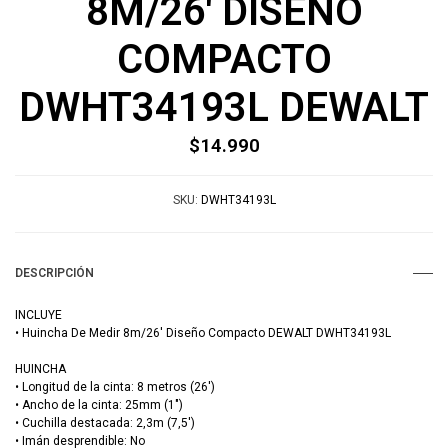
8M/26' DISEÑO
COMPACTO
DWHT34193L DEWALT
$14.990
SKU:
DWHT34193L
DESCRIPCIÓN
INCLUYE
• Huincha De Medir 8m/26' Diseño Compacto DEWALT DWHT34193L
HUINCHA
• Longitud de la cinta: 8 metros (26')
• Ancho de la cinta: 25mm (1")
• Cuchilla destacada: 2,3m (7,5')
• Imán desprendible: No