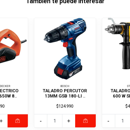
También te puede interesar
 DECKER
BOSCH
S
LECTRICO
TALADRO PERCUTOR
TALADR
650W 8..
13MM GSB 180-LI ..
600 W S
990
$124.990
$4
+
-
+
-