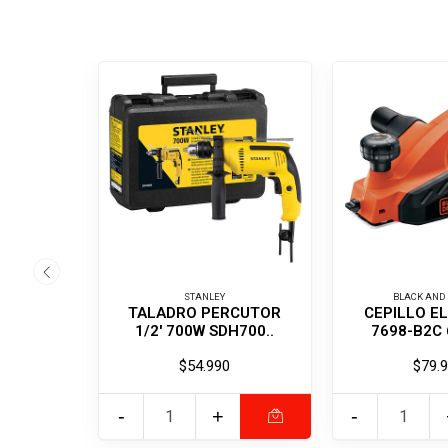
STANLEY
BLACK AND
TALADRO PERCUTOR
CEPILLO E
1/2' 700W SDH700..
7698-B2C 
$54.990
$79.
-
+
-