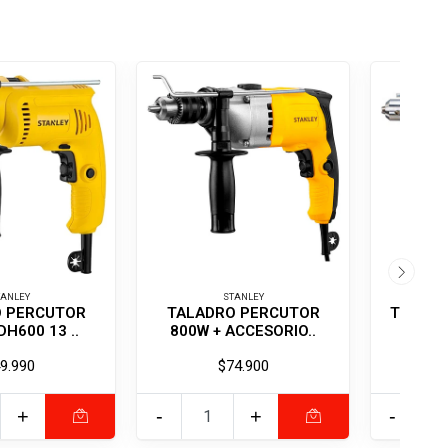
TANLEY
STANLEY
O PERCUTOR
TALADRO PERCUTOR
Taladro
DH600 13 ..
800W + ACCESORIO..
71
9.990
$74.900
+
-
+
-