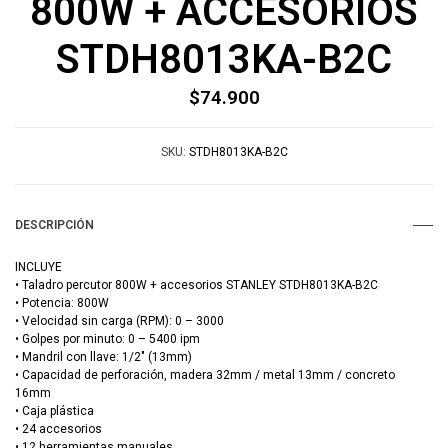
800W + ACCESORIOS
STDH8013KA-B2C
$74.900
SKU:
STDH8013KA-B2C
DESCRIPCIÓN
INCLUYE
• Taladro percutor 800W + accesorios STANLEY STDH8013KA-B2C
• Potencia: 800W
• Velocidad sin carga (RPM): 0 – 3000
• Golpes por minuto: 0 – 5400 ipm
• Mandril con llave: 1/2" (13mm)
• Capacidad de perforación, madera 32mm / metal 13mm / concreto
16mm
• Caja plástica
• 24 accesorios
• 12 herramientas manuales