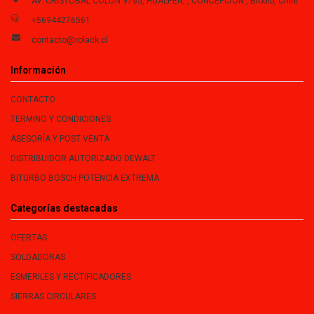
AV. CRISTOBAL COLON 9765, HUALPEN, , CONCEPCIÓN , Biobío, Chile
+56944276561
contacto@rolack.cl
Información
CONTACTO
TERMINO Y CONDICIONES
ASESORÍA Y POST VENTA
DISTRIBUIDOR AUTORIZADO DEWALT
BITURBO BOSCH POTENCIA EXTREMA
Categorías destacadas
OFERTAS
SOLDADORAS
ESMERILES Y RECTIFICADORES
SIERRAS CIRCULARES