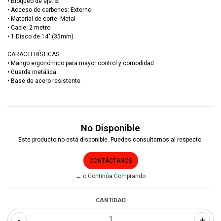
• Bloqueo de eje: Sí
• Acceso de carbones: Externo
• Material de corte: Metal
• Cable: 2 metro
• 1 Disco de 14" (35mm)
CARACTERÍSTICAS
• Mango ergonómico para mayor control y comodidad
• Guarda metálica
• Base de acero resistente
No Disponible
Este producto no está disponible. Puedes consultarnos al respecto.
CONTÁCTANOS
← o Continúa Comprando
CANTIDAD
-
+