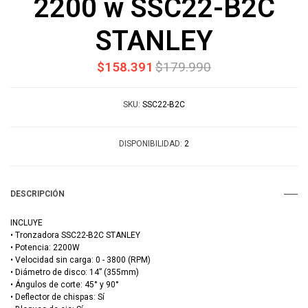
2200 w SSC22-B2C
STANLEY
$158.391
$179.990
SKU:
SSC22-B2C
DISPONIBILIDAD:
2
DESCRIPCIÓN
INCLUYE
• Tronzadora SSC22-B2C STANLEY
• Potencia: 2200W
• Velocidad sin carga: 0 - 3800 (RPM)
• Diámetro de disco: 14” (355mm)
• Ángulos de corte: 45° y 90°
• Deflector de chispas: Sí